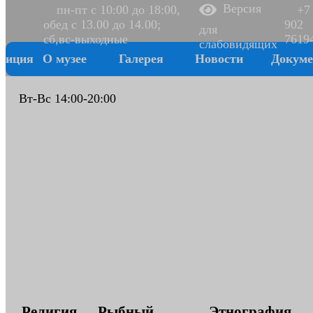
Версия
пн-пт с 10:00 до 18:00,
+7
обед с 13.00 до 14.00;
902
для
сб,вс-выходные
7619
слабовидящих
зиция
О музее
Галерея
Новости
Докум
Вт-Вс 14:00-20:00
Религия
Рыбный
Этнография