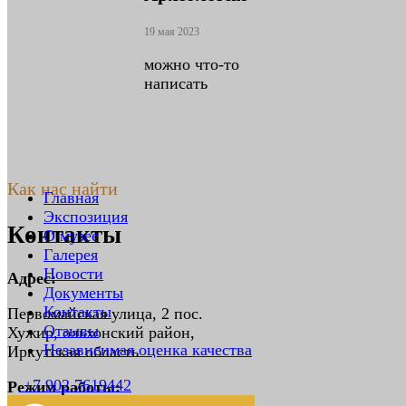
19 мая 2023
можно что-то
написать
Как нас найти
Главная
Экспозиция
Контакты
О музее
Галерея
Новости
Адрес:
Документы
Контакты
Первомайская улица, 2 пос.
Отзывы
Хужир, ольхонский район,
Независимая оценка качества
Иркутская область
+7 902 7619442
Режим работы: