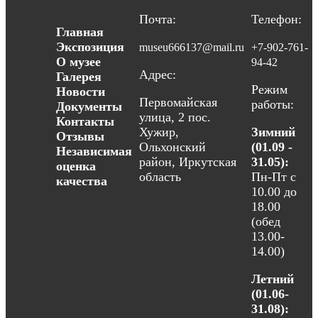
Почта:
Телефон:
Главная
Экспозиция
museu666137@mail.ru
+7-902-761-
О музее
94-42
Адрес:
Галерея
Режим
Новости
Первомайская
работы:
Документы
улица, 2 пос.
Контакты
Хужир,
Зимний
Отзывы
Ольхонский
(01.09 -
Независимая
район, Иркутская
31.05):
оценка
область
Пн-Пт с
качества
10.00 до
18.00
(обед
13.00-
14.00)
Летний
(01.06-
31.08):