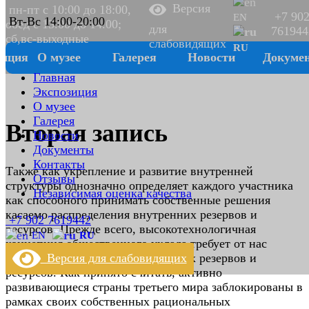
Версия
пн-пт с 10:00 до 18:00,
+7 90
EN
Вт-Вс 14:00-20:00
обед с 13.00 до 14.00;
для
761944
сб,вс-выходные
слабовидящих
RU
зиция
О музее
Галерея
Новости
Докуме
Главная
Экспозиция
О музее
Галерея
Вторая запись
Новости
Документы
Контакты
Также как укрепление и развитие внутренней
Отзывы
структуры однозначно определяет каждого участника
Независимая оценка качества
как способного принимать собственные решения
касаемо распределения внутренних резервов и
+7 902 7619442
ресурсов. Прежде всего, высокотехнологичная
EN
RU
концепция общественного уклада требует от нас
Версия для слабовидящих
анализа распределения внутренних резервов и
ресурсов. Как принято считать, активно
развивающиеся страны третьего мира заблокированы в
рамках своих собственных рациональных